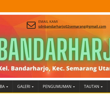
EMAIL KAMI
sdnbandarharjo02semarang@gmail.com
BA
GALERI
PENGUMUMAN
TAUTAN