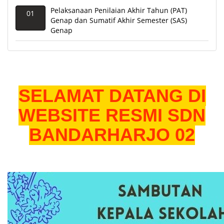
Pelaksanaan Penilaian Akhir Tahun (PAT)
01
Genap dan Sumatif Akhir Semester (SAS)
Genap
Kegiatan Pesta Siaga Tahun 2023 Tk. Kwarran
25
Semarang Utara
SELAMAT DATANG DI
Pelaksanaan Ujian Praktik Kelas VI Tahun
08
Pelajaran 2022/2023
WEBSITE RESMI SDN
BANDARHARJO 02